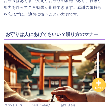
お守りはあくまで支えやお守りの象徴であり、行動や
ュー
努力を伴ってこそ効果が期待できます。感謝の気持ち
を忘れずに、適切に扱うことが大切です。
スピリチュアルカウンセ
ラー
占い師
お守りは人にあげてもいい？贈り方のマナー
芸能
未分類
MENU
フロントページ
このサイトの紹介
お問い合わせ