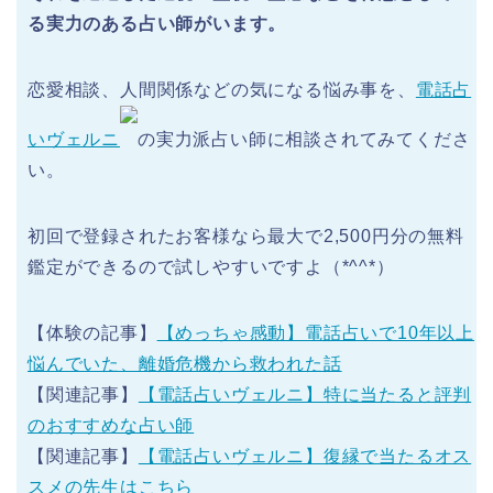
る実力のある占い師がいます。
恋愛相談、人間関係などの気になる悩み事を、
電話占
いヴェルニ
の実力派占い師に相談されてみてくださ
い。
初回で登録されたお客様なら最大で2,500円分の無料
鑑定ができるので試しやすいですよ（*^^*）
【
体験の記事
】
【めっちゃ感動】電話占いで10年以上
悩んでいた、離婚危機から救われた話
【
関連記事
】
【電話占いヴェルニ】特に当たると評判
のおすすめな占い師
【
関連記事
】
【電話占いヴェルニ】復縁で当たるオス
スメの先生はこちら