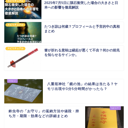
スピリチュアル
2025年7月5日に隕石衝突した場合の大きさと日
本への影響を徹底解説
スピリチュアル
たつき諒は何歳？プロフィールと予言的中の真相
まとめ
スピリチュアル
箸が折れる意味は縁起が悪くて不吉？何かの前兆
を知らせるサインか。
八重垣神社「鏡の池」の結果は当たる？ヤ
モリ出現や3分5分時間がかったら？
鈴虫寺の「お守り」の返納方法や値段・持
ち方・期限・効果などの詳細まとめ