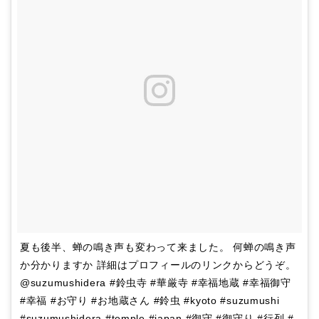
夏も後半、蝉の鳴き声も変わって来ました。 何蝉の鳴き声
か分かりますか 詳細はプロフィールのリンクからどうぞ。
@suzumushidera #鈴虫寺 #華厳寺 #幸福地蔵 #幸福御守
#幸福 #お守り #お地蔵さん #鈴虫 #kyoto #suzumushi
#suzumushidera #temple #japan #御守 #御守り #行列 #