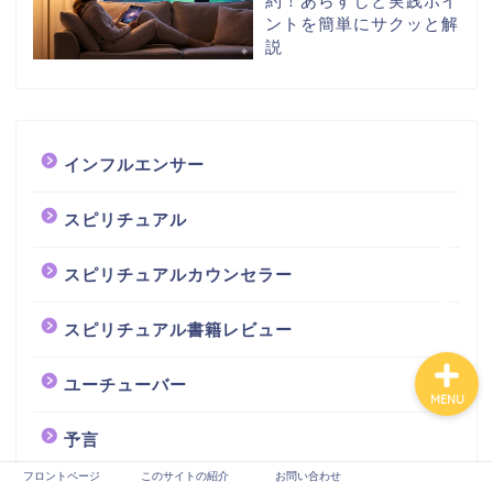
約！あらすじと実践ポイ
ュー
ントを簡単にサクッと解
説
スピリチュアルカウンセ
ラー
占い師
インフルエンサー
芸能
スピリチュアル
未分類
スピリチュアルカウンセラー
スピリチュアル書籍レビュー
ユーチューバー
MENU
予言
フロントページ
このサイトの紹介
お問い合わせ