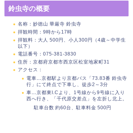
鈴虫寺の概要
名称：妙徳山 華厳寺 鈴虫寺
拝観時間：9時から17時
拝観料：大人 500円、小人300円（4歳～中学生
以下）
電話番号：075-381-3830
住所：京都府京都市西京区松室地家町31
アクセス：
電車…京都駅より京都バス「73.83番 鈴虫寺
行」にて終点で下車し、徒歩2～3分
車…京都東I.Cより、1号線から9号線に入り
西へ行き、「千代原交差点」を左折し北上。
駐車台数 約60台、駐車料金 500円