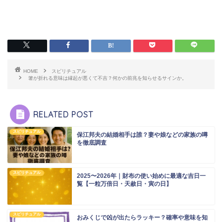
HOME
スピリチュアル
箸が折れる意味は縁起が悪くて不吉？何かの前兆を知らせるサインか。
RELATED POST
スピリチュアル
保江邦夫の結婚相手は誰？妻や娘などの家族の噂
を徹底調査
スピリチュアル
2025〜2026年｜財布の使い始めに最適な吉日一
覧【一粒万倍日・天赦日・寅の日】
スピリチュアル
おみくじで凶が出たらラッキー？確率や意味を知