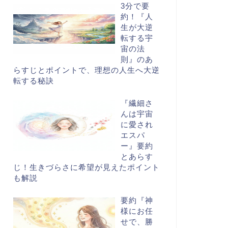
3分で要
約！『人
生が大逆
転する宇
宙の法
則』のあ
らすじとポイントで、理想の人生へ大逆
転する秘訣
『繊細さ
んは宇宙
に愛され
エスパ
ー』要約
とあらす
じ！生きづらさに希望が見えたポイント
も解説
要約『神
様にお任
せで、勝