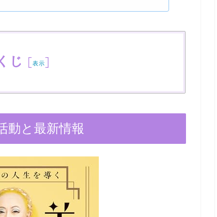
くじ
[
]
表示
の活動と最新情報