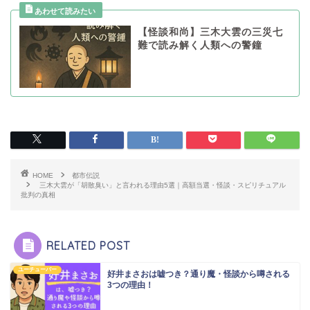
【怪談和尚】三木大雲の三災七
難で読み解く人類への警鐘
HOME
都市伝説
三木大雲が「胡散臭い」と言われる理由5選｜高額当選・怪談・スピリチュアル
批判の真相
RELATED POST
ユーチューバー
好井まさおは嘘つき？通り魔・怪談から噂される
3つの理由！