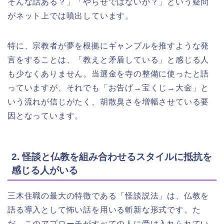
そんな話ある？」「やらせではないか？」という疑問
がネット上では噴出しています。
特に、宗教者が夢を根拠にギャンブルを推すような発
言をすることは、「教えと矛盾している」と感じる人
も少なくありません。当選金を寺の整備に使ったと語
っていますが、それでも「お告げ→宝くじ→大金」と
いう流れが信じがたく、胡散臭さを増幅させている要
因となっています。
2. 怪談と仏教を組み合わせるスタイルに抵抗を
感じる人がいる
三木住職の最大の特徴である「怪談説法」は、仏教を
語る導入として怖い話を用いる斬新な形式です。た
だ、このアプローチがすべての人に受け入れられてい