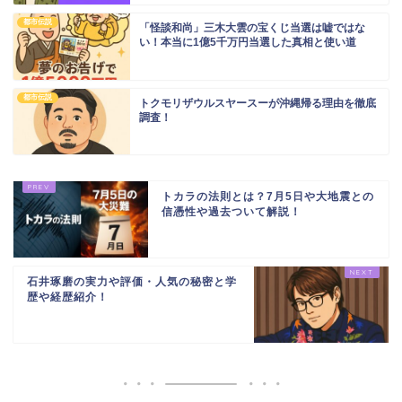
都市伝説
「怪談和尚」三木大雲の宝くじ当選は嘘ではな
い！本当に1億5千万円当選した真相と使い道
都市伝説
トクモリザウルスヤースーが沖縄帰る理由を徹底
調査！
トカラの法則とは？7月5日や大地震との
信憑性や過去ついて解説！
石井琢磨の実力や評価・人気の秘密と学
歴や経歴紹介！