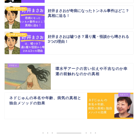
ユーチューバー
好井まさおが奇病になったトンネル事件はどこ？
真相に迫る！
ユーチューバー
好井まさおは嘘つき？通り魔・怪談から噂される
3つの理由！
環水平アークの言い伝えや不吉なのか幸
運の前触れなのかの真相
ネドじゅんの本名や年齢、病気の真相と
独自メソッドの効果
ホーム
スピリチュアル書籍レビ